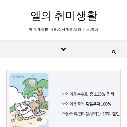
Skip to content
엘의 취미생활
취미,재봉틀,애플,전자제품,인형,카드,통장