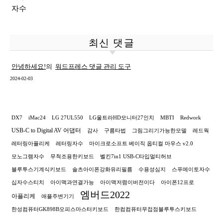
자수
최신 댓글
안녕하세요!
의
워드프레스 댓글 관리 도구
2024-02-03
DX7
iMac24
LG 27UL550
LG울트라HD모니터27인치
MBTI
Redwork
USB-C to Digital AV 어댑터
감사
구름타법
그림그리기가능한모델
레드웍
레터링아플리케
레터링자수
마이크로소프트 베이직 옵티컬 마우스 v2.0
모노그램자수
무척조용한키보드
벨킨7in1 USB-C타입멀티허브
블루투스기계식키보드
솔츠아이폰강화유리필름
수용성심지
스푸메이토자수
십자수스티치
아이맥과연결가능
아이맥저렴이버전이다
아이폰12프로
엠버드2022
아플리케
애플주변기기
한성컴퓨터GK898B오피스마스터키보드
한컴컴퓨터무접점블루투스키보드