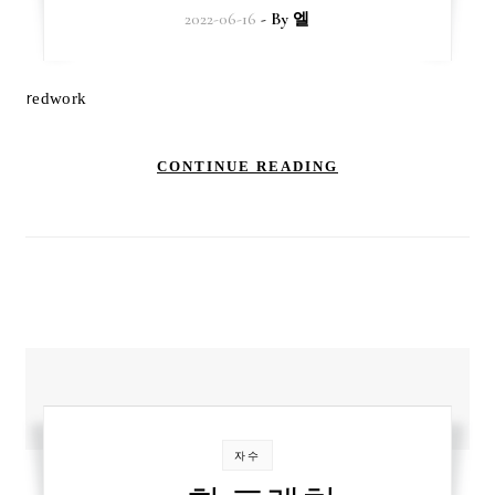
2022-06-16
- By
엘
redwork
CONTINUE READING
자수