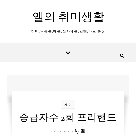
Skip to content
엘의 취미생활
취미,재봉틀,애플,전자제품,인형,카드,통장
자수
중급자수 2회 프리핸드
2022-06-19
- By
엘