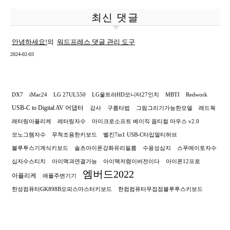
최신 댓글
안녕하세요!
의
워드프레스 댓글 관리 도구
2024-02-03
DX7
iMac24
LG 27UL550
LG울트라HD모니터27인치
MBTI
Redwork
USB-C to Digital AV 어댑터
감사
구름타법
그림그리기가능한모델
레드웍
레터링아플리케
레터링자수
마이크로소프트 베이직 옵티컬 마우스 v2.0
모노그램자수
무척조용한키보드
벨킨7in1 USB-C타입멀티허브
블루투스기계식키보드
솔츠아이폰강화유리필름
수용성심지
스푸메이토자수
십자수스티치
아이맥과연결가능
아이맥저렴이버전이다
아이폰12프로
엠버드2022
아플리케
애플주변기기
한성컴퓨터GK898B오피스마스터키보드
한컴컴퓨터무접점블루투스키보드