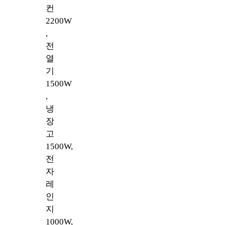
컨
2200W
,
전
열
기
1500W
,
냉
장
고
1500W,
전
자
레
인
지
1000W,