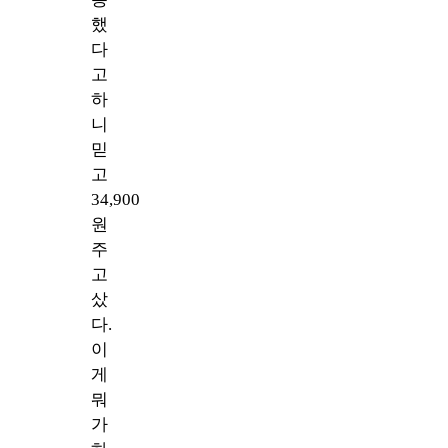
했
다
고
하
니
믿
고
34,900
원
주
고
샀
다.
이
게
뭐
가