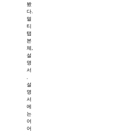
봤
다.
멀
티
탭
본
체,
설
명
서
.
설
명
서
에
는
어
어