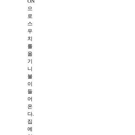
ON
으
로
스
우
치
를
옮
기
니
불
이
들
어
온
다.
집
에