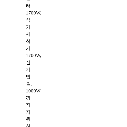
러
1700W,
식
기
세
척
기
1700W,
전
기
밥
솥,
1000W
까
지
지
원
한