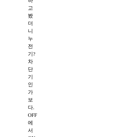
하
고
봤
더
니
누
전
기?
차
단
기
인
가
보
다.
OFF
에
서