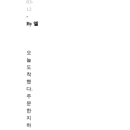
03-
12
-
By
엘
오
늘
도
착
했
다.
주
문
한
지
하