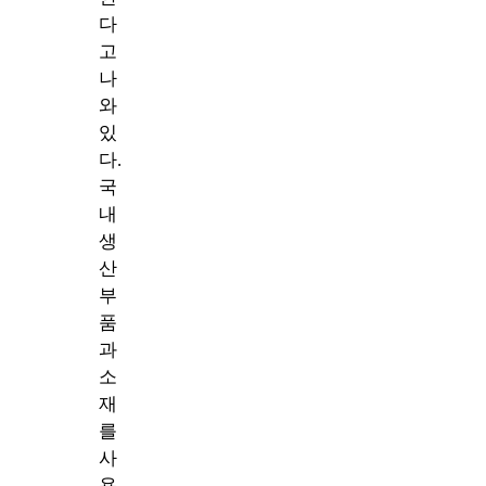
다
고
나
와
있
다.
국
내
생
산
부
품
과
소
재
를
사
용