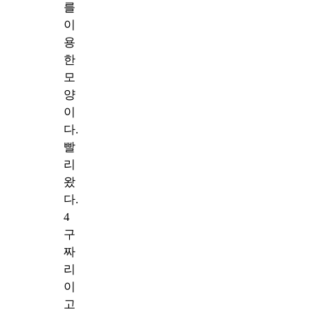
를
이
용
한
모
양
이
다.
빨
리
왔
다.
4
구
짜
리
이
고