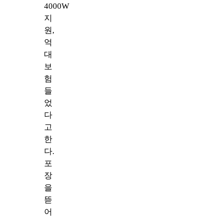
4000W
지
원,
억
대
보
험
들
었
다
고
한
다.
포
장
을
뜯
어