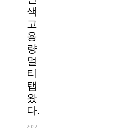
색
고
용
량
멀
티
탭
왔
다.
2022-