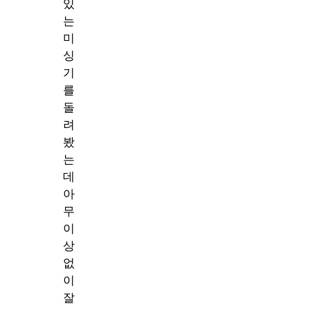
있
는
미
싱
기
를
돌
려
봤
는
데
아
무
이
상
없
이
잘