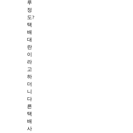
루
정
도?
택
배
대
란
이
라
고
하
더
니
다
른
택
배
사