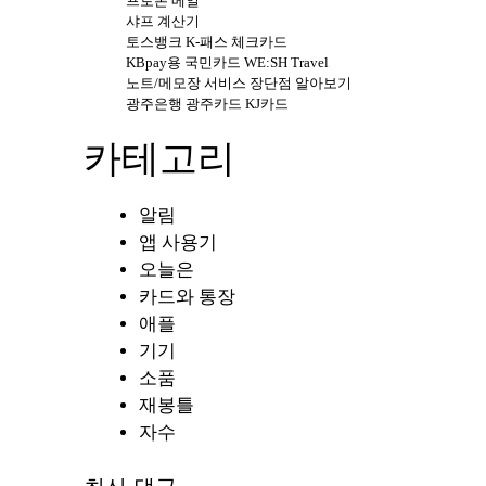
프로톤 메일
샤프 계산기
토스뱅크 K-패스 체크카드
KBpay용 국민카드 WE:SH Travel
노트/메모장 서비스 장단점 알아보기
광주은행 광주카드 KJ카드
카테고리
알림
앱 사용기
오늘은
카드와 통장
애플
기기
소품
재봉틀
자수