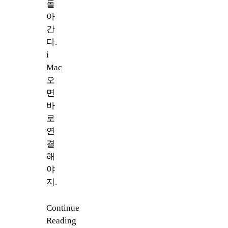
돌
아
간
다.
i
Mac
오
면
바
로
연
결
해
야
지.
Continue
Reading