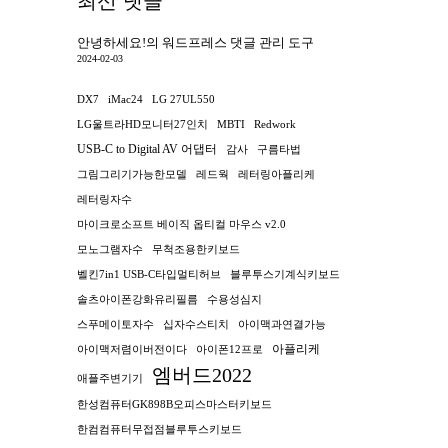
최신 댓글
안녕하세요!
의
워드프레스 댓글 관리 도구
2024-02-03
DX7
iMac24
LG 27UL550
LG울트라HD모니터27인치
MBTI
Redwork
USB-C to Digital AV 어댑터
감사
구름타법
그림그리기가능한모델
레드웍
레터링아플리케
레터링자수
마이크로소프트 베이직 옵티컬 마우스 v2.0
모노그램자수
무척조용한키보드
벨킨7in1 USB-C타입멀티허브
블루투스기계식키보드
솔츠아이폰강화유리필름
수용성심지
스푸메이토자수
십자수스티치
아이맥과연결가능
아플리케
아이맥저렴이버전이다
아이폰12프로
엠버드2022
애플주변기기
한성컴퓨터GK898B오피스마스터키보드
한컴컴퓨터무접점블루투스키보드