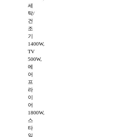
세
탁/
건
조
기
1400W,
TV
500W,
에
어
프
라
이
어
1800W,
스
타
일