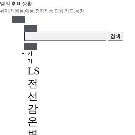
Skip
엘의 취미생활
to
취미,재봉틀,애플,전자제품,인형,카드,통장
content
검
색:
기
기
LS
전
선
감
온
변