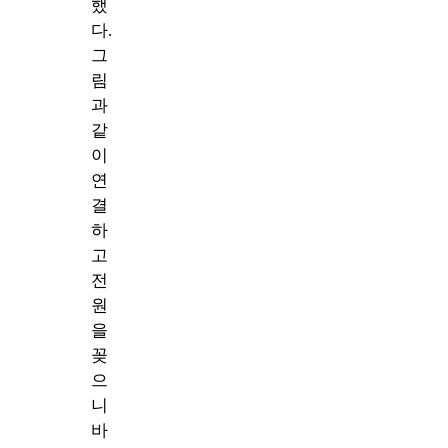
했
다.
그
림
과
같
이
연
결
하
고
전
원
을
꽂
으
니
바