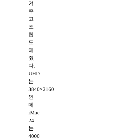
겨
주
고
조
립
도
해
줬
다.
UHD
는
3840×2160
인
데
iMac
24
는
4000