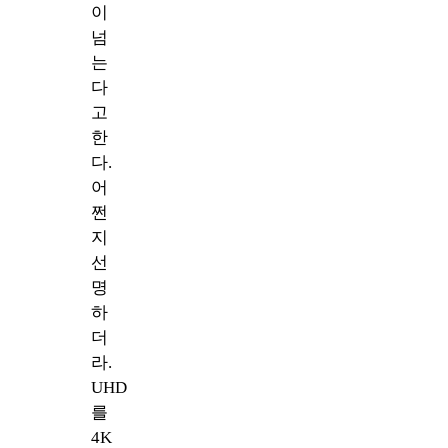
이
넘
는
다
고
한
다.
어
쩐
지
선
명
하
더
라.
UHD
를
4K