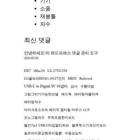
기기
소품
재봉틀
자수
최신 댓글
안녕하세요!
의
워드프레스 댓글 관리 도구
2024-02-03
DX7
iMac24
LG 27UL550
LG울트라HD모니터27인치
MBTI
Redwork
USB-C to Digital AV 어댑터
감사
구름타법
그림그리기가능한모델
레드웍
레터링아플리케
레터링자수
마이크로소프트 베이직 옵티컬 마우스 v2.0
모노그램자수
무척조용한키보드
벨킨7in1 USB-C타입멀티허브
블루투스기계식키보드
솔츠아이폰강화유리필름
수용성심지