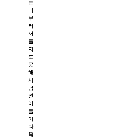
튼
너
무
커
서
들
지
도
못
해
서
남
편
이
들
어
다
옮