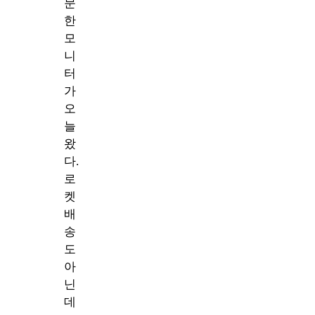
문
한
모
니
터
가
오
늘
왔
다.
로
켓
배
송
도
아
닌
데