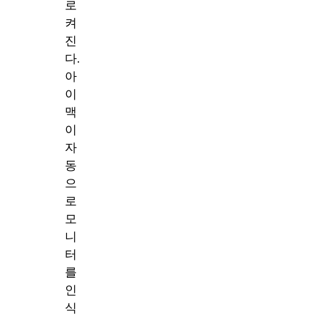
로
켜
진
다.
아
이
맥
이
자
동
으
로
모
니
터
를
인
식