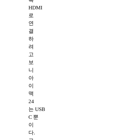
HDMI
로
연
결
하
려
고
보
니
아
이
맥
24
는 USB
C 뿐
이
다.