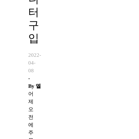
터
구
입
2022-
04-
08
-
By
엘
어
제
오
전
에
주