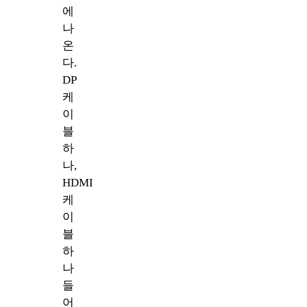
에
나
온
다.
DP
케
이
블
하
나,
HDMI
케
이
블
하
나
들
어