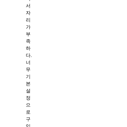
서
자
리
가
부
족
하
다.
너
무
기
본
설
정
으
로
구
입