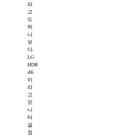
라
고
도
하
나
보
다.
LG
HDR
4K
이
라
고
모
니
터
설
정