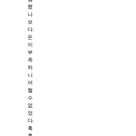
했
나
보
다.
돈
이
부
족
하
니
어
쩔
수
없
었
다.
흑
흑