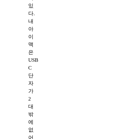
있
다.
내
아
이
맥
은
USB
C
단
자
가
2
대
밖
에
없
어