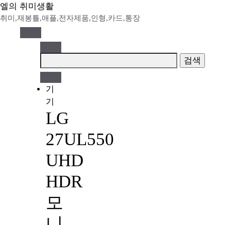
Skip
엘의 취미생활
to
취미,재봉틀,애플,전자제품,인형,카드,통장
content
검
색:
기
기
LG
27UL550
UHD
HDR
모
니