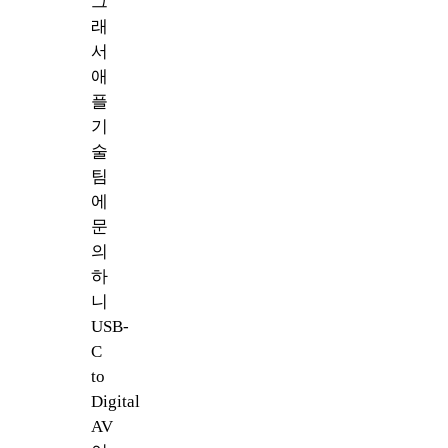
그
래
서
애
플
기
술
팀
에
문
의
하
니
USB-
C
to
Digital
AV