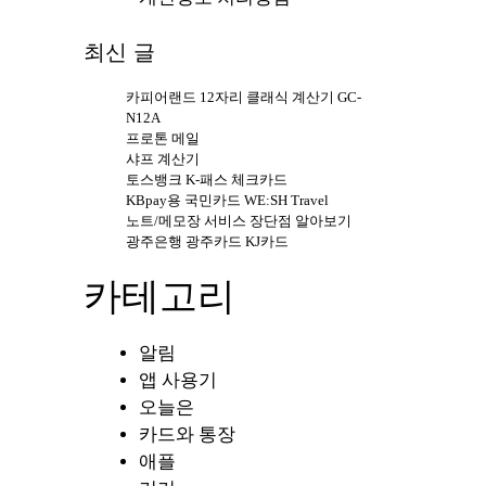
최신 글
카피어랜드 12자리 클래식 계산기 GC-
N12A
프로톤 메일
샤프 계산기
토스뱅크 K-패스 체크카드
KBpay용 국민카드 WE:SH Travel
노트/메모장 서비스 장단점 알아보기
광주은행 광주카드 KJ카드
카테고리
알림
앱 사용기
오늘은
카드와 통장
애플