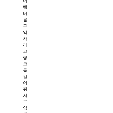
어
탭
터
를
구
입
하
라
고
링
크
를
걸
어
줘
서
구
입