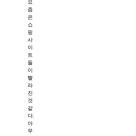
요
즘
은
쇼
핑
사
이
트
들
이
빨
라
진
것
같
다.
아
무