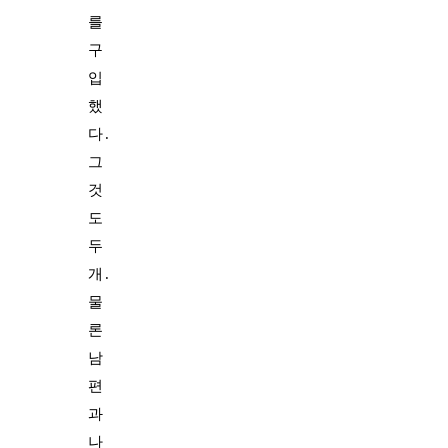
를
구
입
했
다.
그
것
도
두
개.
물
론
남
편
과
나