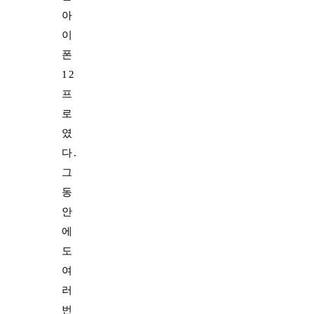
아
이
폰
12
프
로
였
다.
그
동
안
에
도
여
러
번