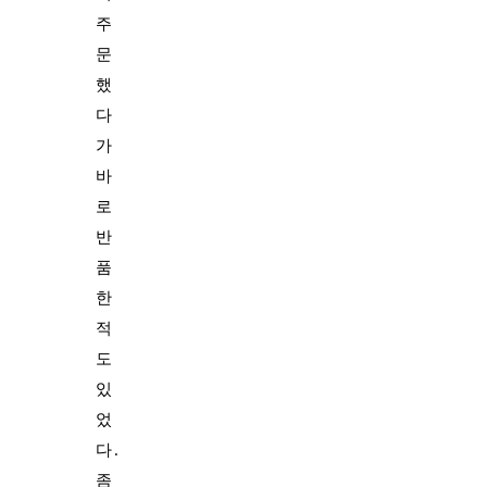
주
문
했
다
가
바
로
반
품
한
적
도
있
었
다.
좀