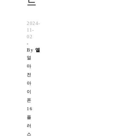
드
2024-
11-
02
-
By
엘
얼
마
전
아
이
폰
16
플
러
스