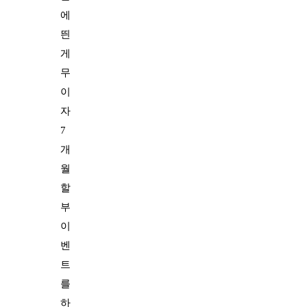
에
띈
게
무
이
자
7
개
월
할
부
이
벤
트
를
하