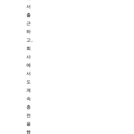
서
출
근
하
고,
회
사
에
서
도
계
속
충
전
을
했