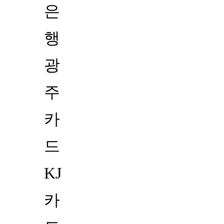
은
행
광
주
카
드
KJ
카