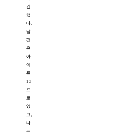
긴
했
다.
남
편
은
아
이
폰
13
프
로
였
고,
나
는