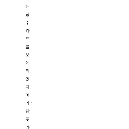
는
광
주
카
드
를
보
게
되
었
다.
어
라?
광
주
카