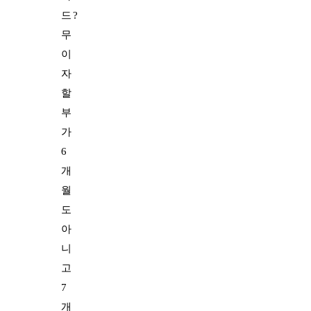
드?
무
이
자
할
부
가
6
개
월
도
아
니
고
7
개