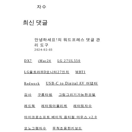
자수
최신 댓글
안녕하세요!
의
워드프레스 댓글 관
리 도구
2024-02-03
DX7
iMac24
LG 27UL550
LG울트라HD모니터27인치
MBTI
USB-C to Digital AV 어댑터
Redwork
감사
구름타법
그림그리기가능한모델
레드웍
레터링아플리케
레터링자수
마이크로소프트 베이직 옵티컬 마우스 v2.0
모노그램자수
무척조용한키보드