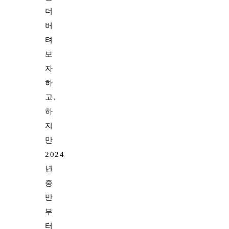
더
버
텨
보
자
하
고.
하
지
만
2024
년
중
반
부
터