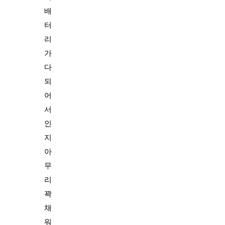
배
터
리
가
다
되
어
서
인
지
아
무
리
꽉
채
워