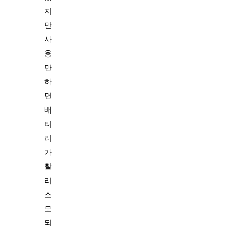
지
만
사
용
만
하
면
배
터
리
가
빨
리
소
모
되