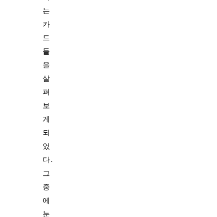
는
카
드
들
을
살
펴
보
게
되
었
다.
그
중
에
눈