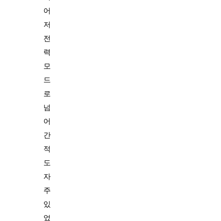
어
저
전
력
모
드
로
넘
어
간
적
도
자
주
있
었