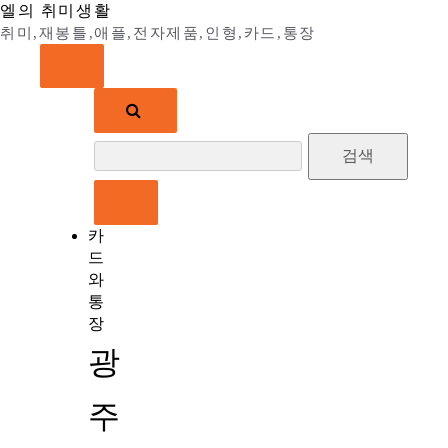
Skip
엘의 취미생활
to
취미,재봉틀,애플,전자제품,인형,카드,통장
content
검
색:
카
드
와
통
장
광
주