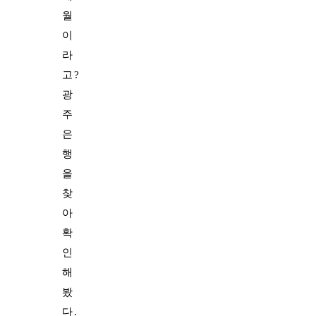
월
이
라
고?
광
주
은
행
을
찾
아
확
인
해
봤
다.