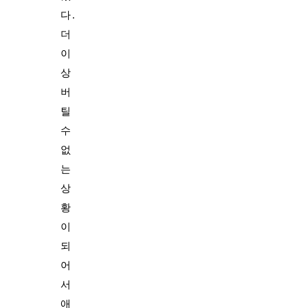
다.
더
이
상
버
틸
수
없
는
상
황
이
되
어
서
애