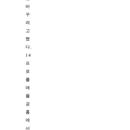
바
꾸
려
고
했
다.
14
프
로
를
애
플
공
홈
에
서