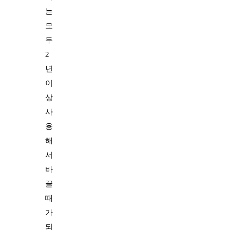
는
모
두
2
년
이
상
사
용
해
서
바
꿀
때
가
되