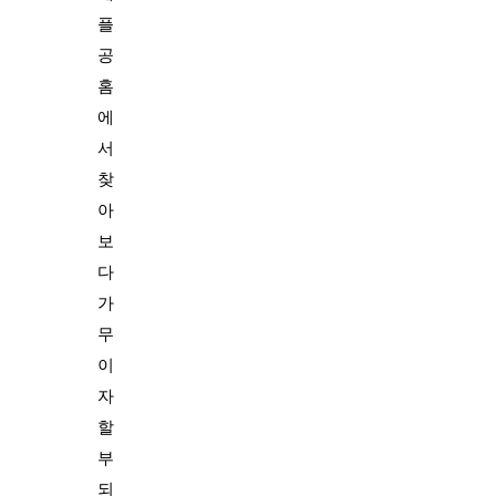
플
공
홈
에
서
찾
아
보
다
가
무
이
자
할
부
되