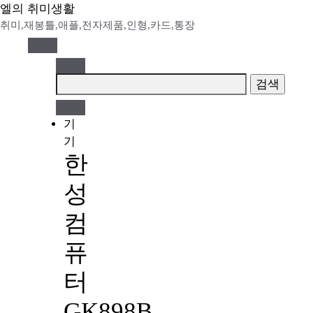
Skip
엘의 취미생활
to
취미,재봉틀,애플,전자제품,인형,카드,통장
content
검
색:
기
기
한
성
컴
퓨
터
GK898B