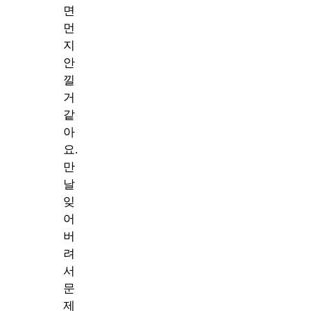
면
먼
지
안
낄
거
같
아
요.
만
날
잊
어
버
려
서
문
제