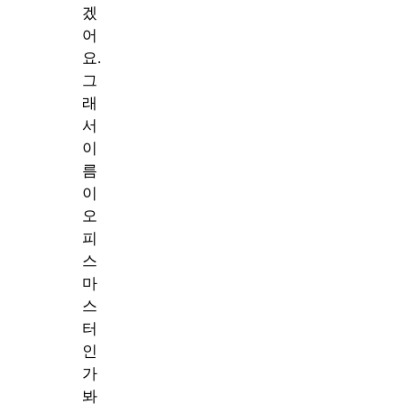
겠
어
요.
그
래
서
이
름
이
오
피
스
마
스
터
인
가
봐