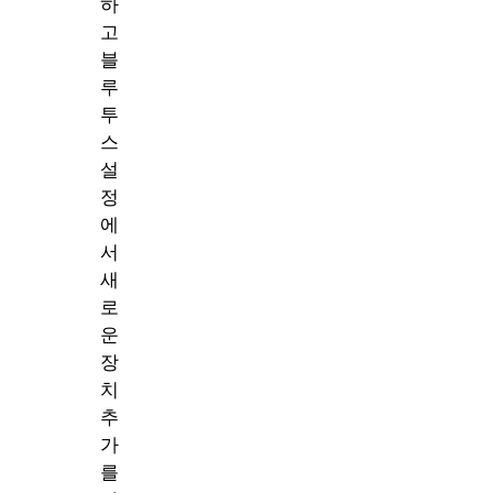
하
고
블
루
투
스
설
정
에
서
새
로
운
장
치
추
가
를