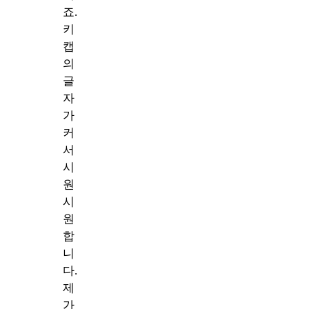
죠.
키
캡
의
글
자
가
커
서
시
원
시
원
합
니
다.
제
가