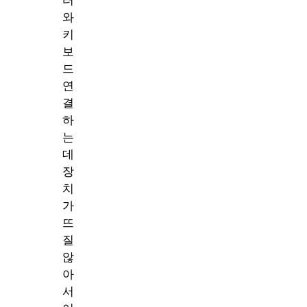
터
와
키
보
드
연
결
하
는
데
장
치
가
뜨
질
않
아
서