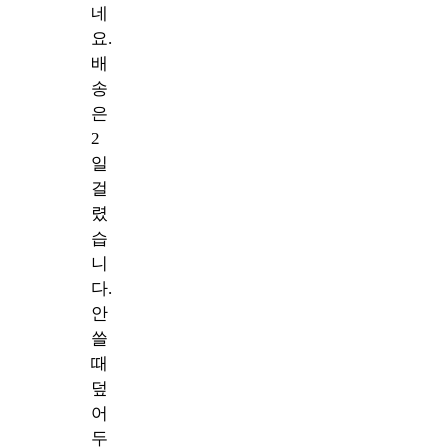
네
요.
배
송
은
2
일
걸
렸
습
니
다.
안
쓸
때
덮
어
두