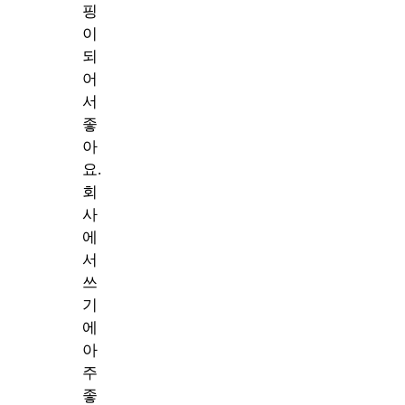
핑
이
되
어
서
좋
아
요.
회
사
에
서
쓰
기
에
아
주
좋