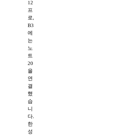
12
프
로,
B3
에
는
노
트
20
을
연
결
했
습
니
다.
한
성