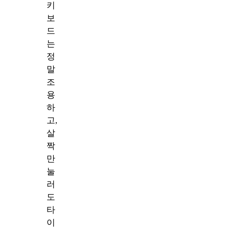
키
보
드
는
정
말
조
용
하
고,
살
짝
만
눌
러
도
타
이