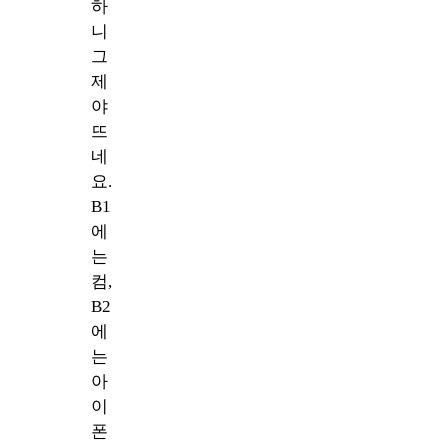
하
니
그
제
야
뜨
네
요.
B1
에
는
컴,
B2
에
는
아
이
폰