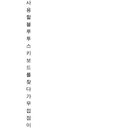
사
용
할
블
루
투
스
키
보
드
를
찾
다
가
무
접
점
이