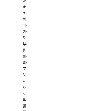
어
버
버
하
다
가
재
부
팅
하
라
고
해
서
재
시
작
을