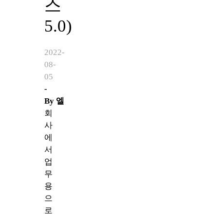
스
5.0)
2022-
08-
05
-
By
엘
회
사
에
서
업
무
용
으
로