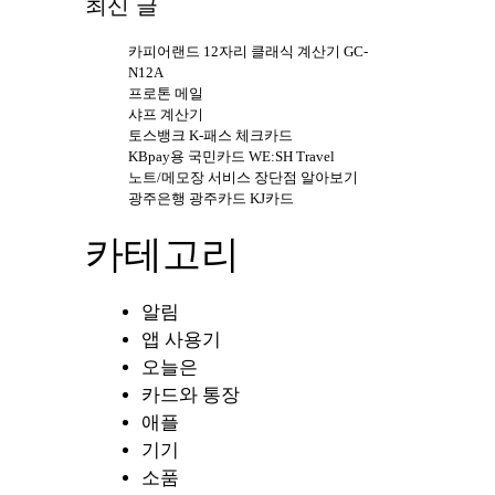
최신 글
카피어랜드 12자리 클래식 계산기 GC-
N12A
프로톤 메일
샤프 계산기
토스뱅크 K-패스 체크카드
KBpay용 국민카드 WE:SH Travel
노트/메모장 서비스 장단점 알아보기
광주은행 광주카드 KJ카드
카테고리
알림
앱 사용기
오늘은
카드와 통장
애플
기기
소품