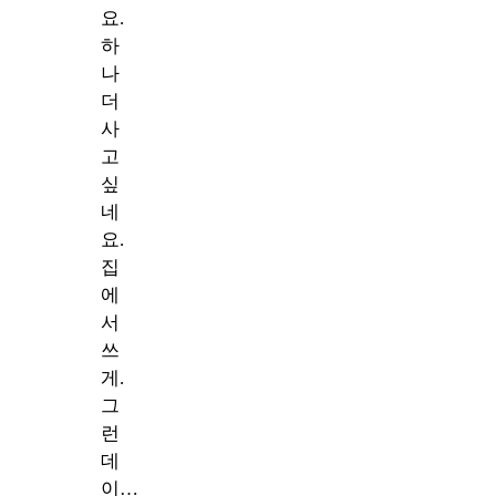
요.
하
나
더
사
고
싶
네
요.
집
에
서
쓰
게.
그
런
데
이…