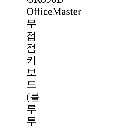
OfficeMaster
무
접
점
키
보
드
(블
루
투