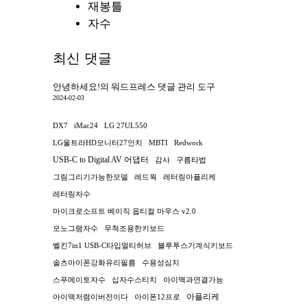
재봉틀
자수
최신 댓글
안녕하세요!
의
워드프레스 댓글 관리 도구
2024-02-03
DX7
iMac24
LG 27UL550
LG울트라HD모니터27인치
MBTI
Redwork
USB-C to Digital AV 어댑터
감사
구름타법
그림그리기가능한모델
레드웍
레터링아플리케
레터링자수
마이크로소프트 베이직 옵티컬 마우스 v2.0
모노그램자수
무척조용한키보드
벨킨7in1 USB-C타입멀티허브
블루투스기계식키보드
솔츠아이폰강화유리필름
수용성심지
스푸메이토자수
십자수스티치
아이맥과연결가능
아플리케
아이맥저렴이버전이다
아이폰12프로