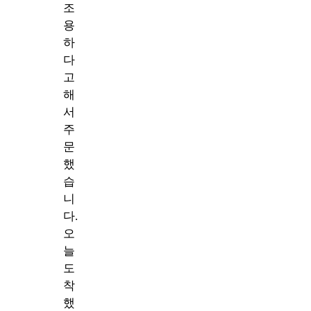
조
용
하
다
고
해
서
주
문
했
습
니
다.
오
늘
도
착
했