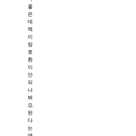
좋
은
데
맥
이
랑
호
환
이
안
되
나
봐
요.
된
다
는
얘