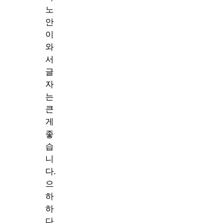
노
안
이
와
서
글
자
는
큰
게
좋
습
니
다.
으
하
하
다