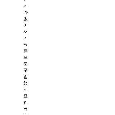
기
가
없
어
서
키
크
론
으
로
구
입
했
지
요.
컴
퓨