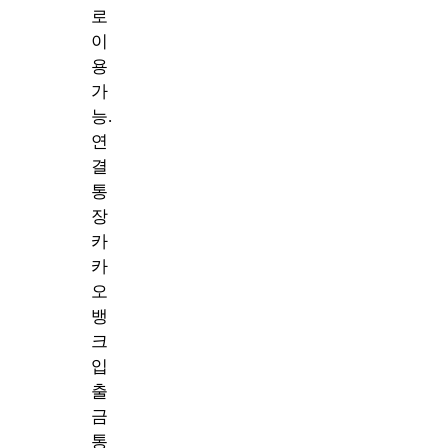
로
이
용
가
능.
연
결
통
장
카
카
오
뱅
크
입
출
금
통