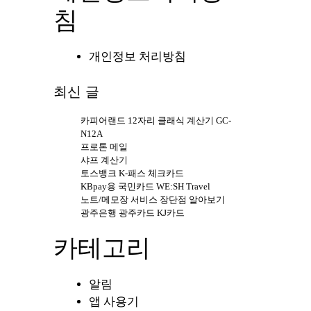
침
개인정보 처리방침
최신 글
카피어랜드 12자리 클래식 계산기 GC-
N12A
프로톤 메일
샤프 계산기
토스뱅크 K-패스 체크카드
KBpay용 국민카드 WE:SH Travel
노트/메모장 서비스 장단점 알아보기
광주은행 광주카드 KJ카드
카테고리
알림
앱 사용기