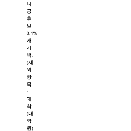
나
공
휴
일
0.4%
캐
시
백.
(제
외
항
목
:
대
학
(대
학
원)