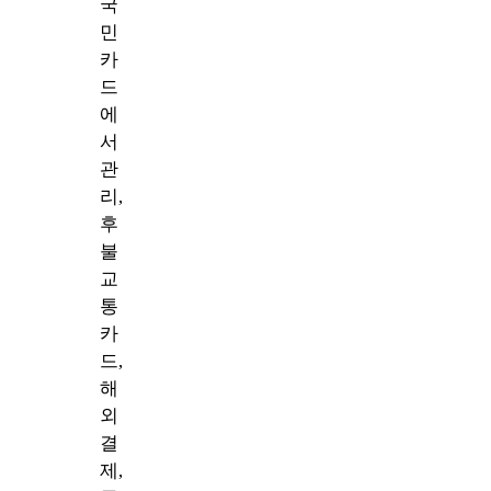
국
민
카
드
에
서
관
리,
후
불
교
통
카
드,
해
외
결
제,