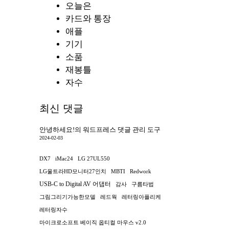
오늘은
카드와 통장
애플
기기
소품
재봉틀
자수
최신 댓글
안녕하세요!
의
워드프레스 댓글 관리 도구
2024-02-03
DX7
iMac24
LG 27UL550
LG울트라HD모니터27인치
MBTI
Redwork
USB-C to Digital AV 어댑터
감사
구름타법
그림그리기가능한모델
레드웍
레터링아플리케
레터링자수
마이크로소프트 베이직 옵티컬 마우스 v2.0