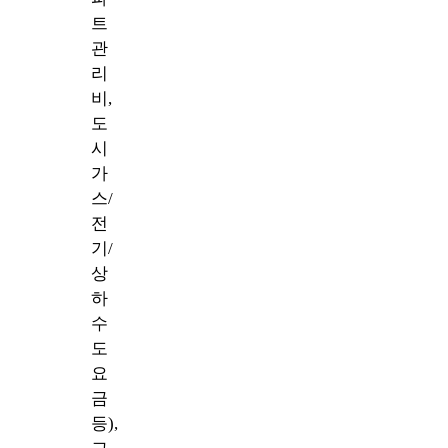
트
관
리
비,
도
시
가
스/
전
기/
상
하
수
도
요
금
등),