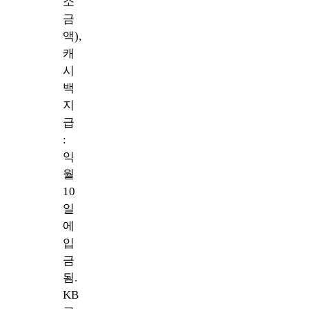
소
금
액),
캐
시
백
지
급
:
익
월
10
일
에
입
금
됨.
KB