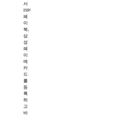
서
ISP/
페
이
북,
삼
성
페
이
에
카
드
를
등
록
하
고
바