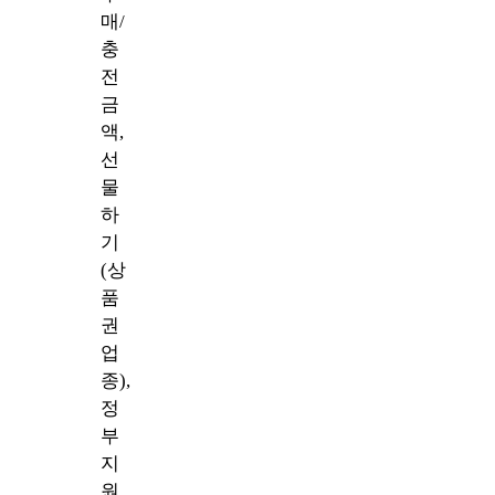
매/
충
전
금
액,
선
물
하
기
(상
품
권
업
종),
정
부
지
원