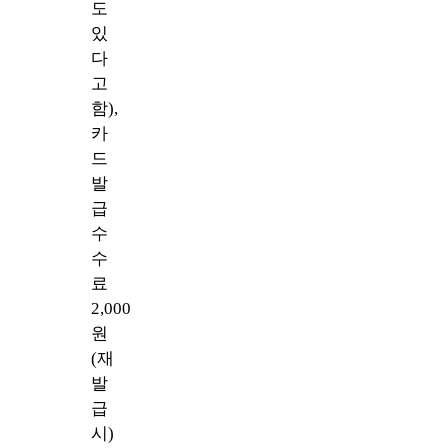
도
있
다
고
함),
카
드
발
급
수
수
료
2,000
원
(재
발
급
시)