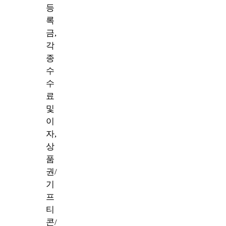
등
록
금,
각
종
수
수
료
및
이
자,
상
품
권/
기
프
티
콘/