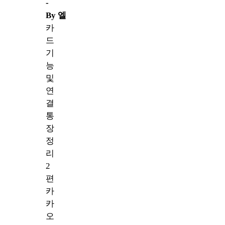
-
By
엘
카
드
기
능
및
연
결
통
장
정
리
2
편
카
카
오