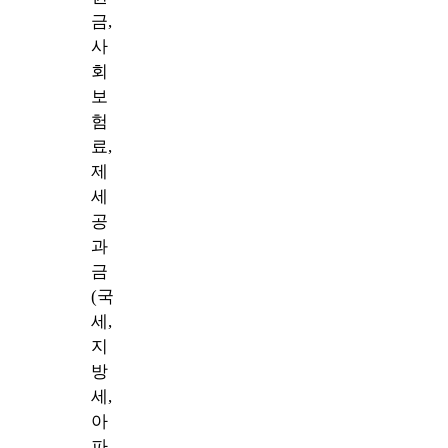
금,
사
회
보
험
료,
제
세
공
과
금
(국
세,
지
방
세,
아
파