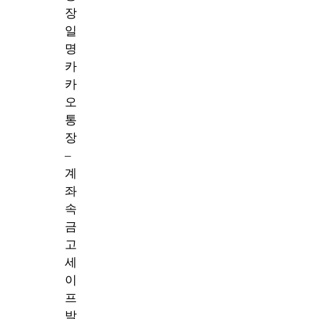
장
일
명
카
카
오
통
장
–
계
좌
속
금
고
세
이
프
박