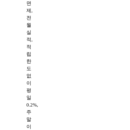
면
제,
전
월
실
적,
적
립
한
도
없
이
평
일
0.2%,
주
말
이