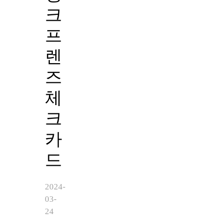
크
프
렌
즈
체
크
카
드
2024-
03-
24