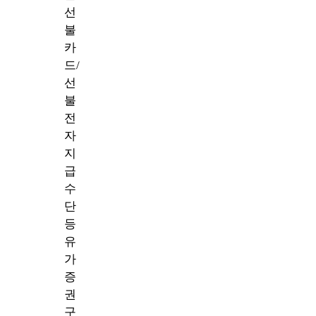
선
불
카
드/
선
불
전
자
지
급
수
단
등
유
가
증
권
구