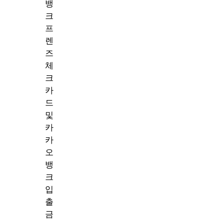
뱅
크
프
렌
즈
체
크
카
드
및
카
카
오
뱅
크
입
출
금