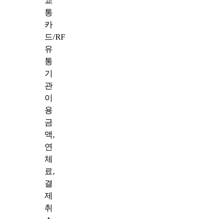
교
통
카
드/RF
유
통
기
관
이
용
금
액,
연
체
료,
결
제
취