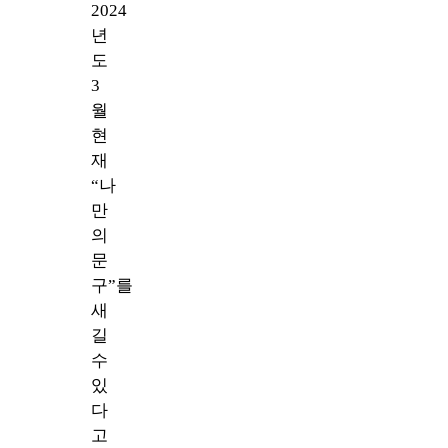
2024
년
도
3
월
현
재
“나
만
의
문
구”를
새
길
수
있
다
고