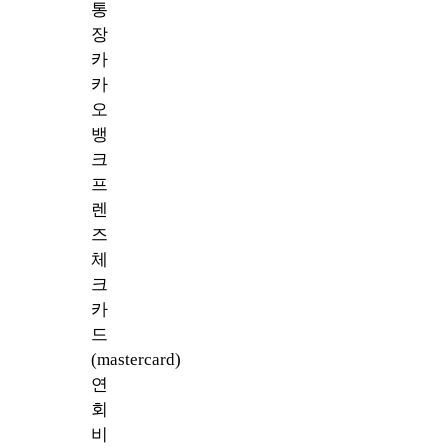
통
장
카
카
오
뱅
크
프
렌
즈
체
크
카
드
(mastercard)
연
회
비