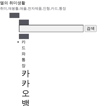
Skip
엘의 취미생활
to
취미,재봉틀,애플,전자제품,인형,카드,통장
content
검
색:
카
드
와
통
장
카
카
오
뱅