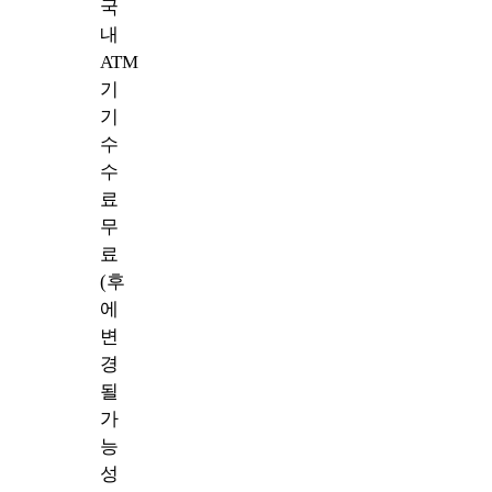
국
내
ATM
기
기
수
수
료
무
료
(후
에
변
경
될
가
능
성