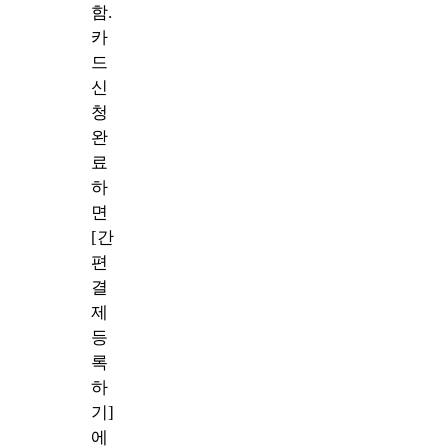
함.
카
드
신
청
완
료
하
면
[간
편
결
제
등
록
하
기]
에