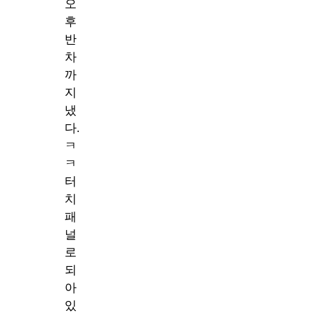
오
후
반
차
까
지
냈
다.
ㅋ
ㅋ
터
치
패
널
로
되
아
있