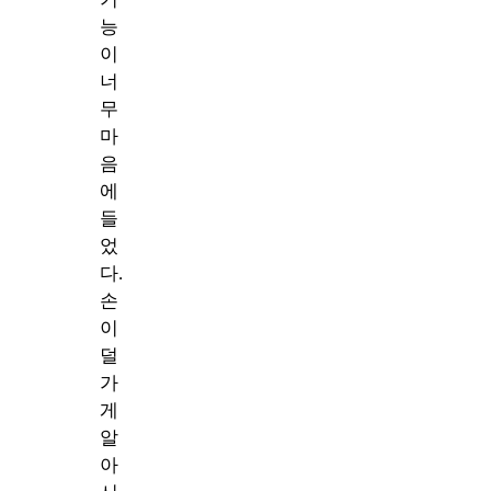
능
이
너
무
마
음
에
들
었
다.
손
이
덜
가
게
알
아