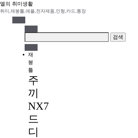
Skip
엘의 취미생활
to
취미,재봉틀,애플,전자제품,인형,카드,통장
content
검
색:
재
봉
틀
주
끼
NX7
드
디