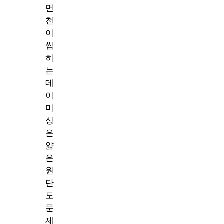
면
천
이
씹
히
는
데
이
미
싱
은
얇
은
원
단
도
문
제