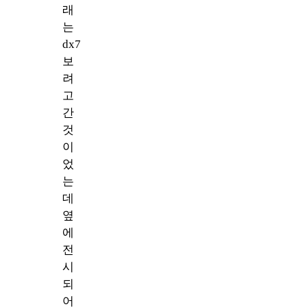
래
는
dx7
보
려
고
간
것
이
었
는
데
옆
에
전
시
되
어