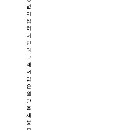
없
이
씹
혀
버
린
다.
그
래
서
얇
은
원
단
을
재
봉
할