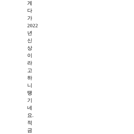
게
다
가
2022
년
신
상
이
라
고
하
니
땡
기
네
요.
적
금