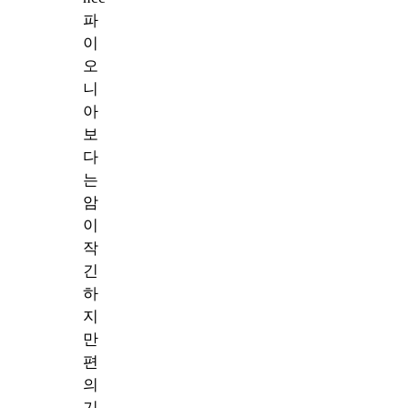
파
이
오
니
아
보
다
는
암
이
작
긴
하
지
만
편
의
기