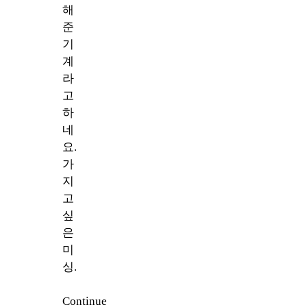
해
준
기
계
라
고
하
네
요.
가
지
고
싶
은
미
싱.
Continue