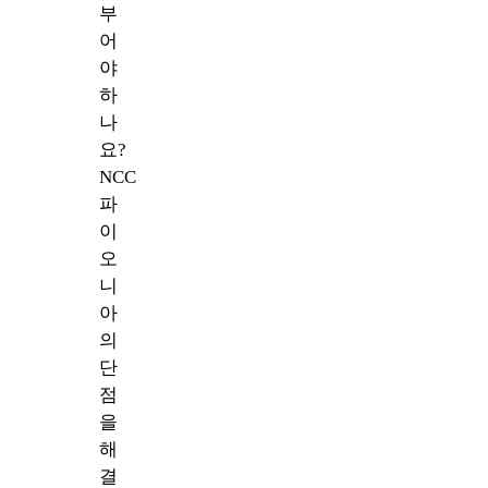
부
어
야
하
나
요?
NCC
파
이
오
니
아
의
단
점
을
해
결