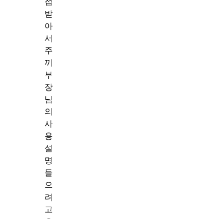
접
받
아
서
주
끼
부
장
님
의
사
용
설
명
들
으
려
고