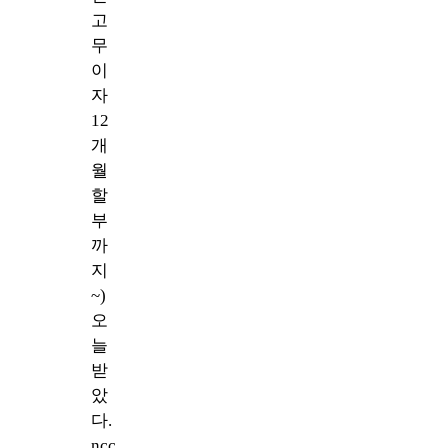
고
무
이
자
12
개
월
할
부
까
지
~)
오
늘
받
았
다.
ncc