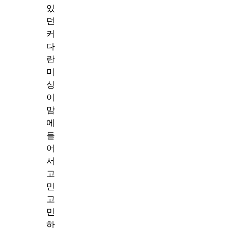
있
던
커
다
란
미
싱
이
맘
에
들
어
서
고
민
고
민
하