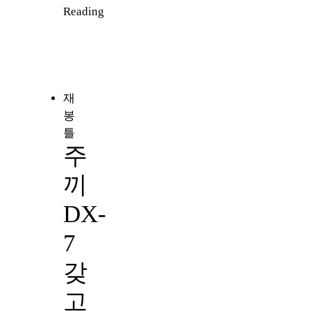
Reading
재
봉
틀
주
끼
DX-
7
갖
고