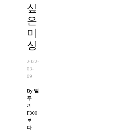
싶
은
미
싱
2022-
03-
09
-
By
엘
주
끼
F300
보
다