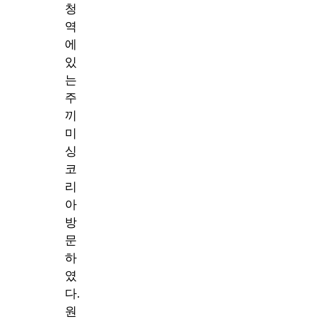
청
역
에
있
는
주
끼
미
싱
코
리
아
방
문
하
였
다.
원