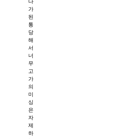
다
가
된
통
당
해
서
너
무
고
가
의
미
싱
은
자
제
하