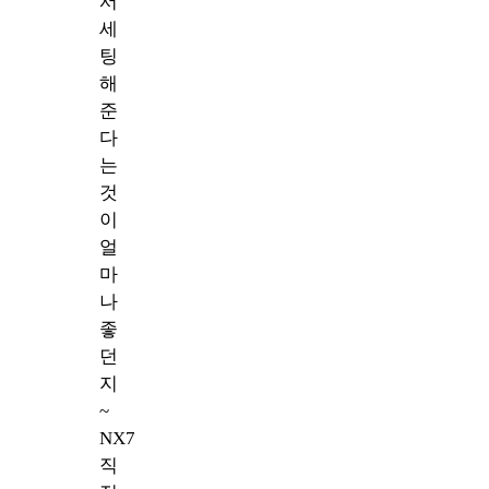
서
세
팅
해
준
다
는
것
이
얼
마
나
좋
던
지
~
NX7
직