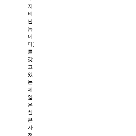
지
비
싼
놈
이
다)
를
갖
고
있
는
데
얇
은
천
은
사
정