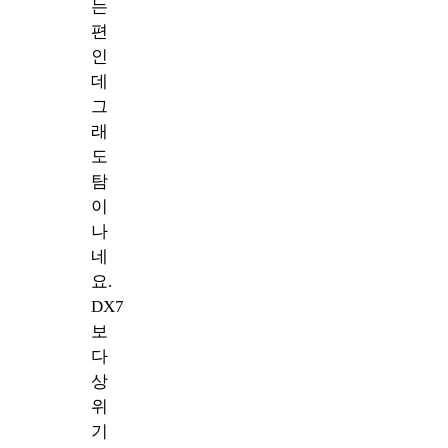
는
편
인
데
그
래
도
탐
이
나
네
요.
DX7
보
다
상
위
기