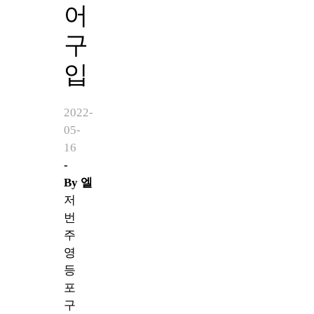
어
구
입
2022-
05-
16
-
By
엘
저
번
주
영
등
포
구