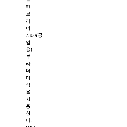
땐
브
라
더
7300(공
업
용)
부
라
더
미
싱
을
시
용
한
다.