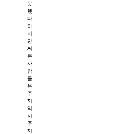
못
했
다.
하
지
만
써
본
사
람
들
은
주
끼
역
시
주
끼