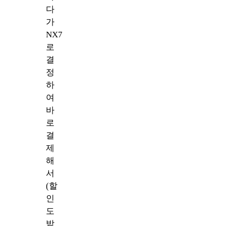
다
가
NX7
로
결
정
하
여
바
로
결
제
해
서
(할
인
도
받