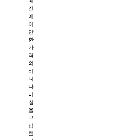
예
전
에
이
만
한
가
격
의
버
니
나
미
싱
을
구
입
했