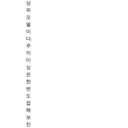
상
위
모
델
이
다.
주
끼
미
싱
은
한
번
도
접
해
보
진