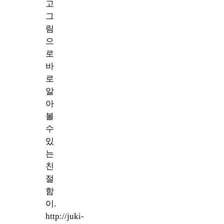
고
그
림
으
로
바
로
알
아
볼
수
있
는
친
절
함
이.
http://juki-