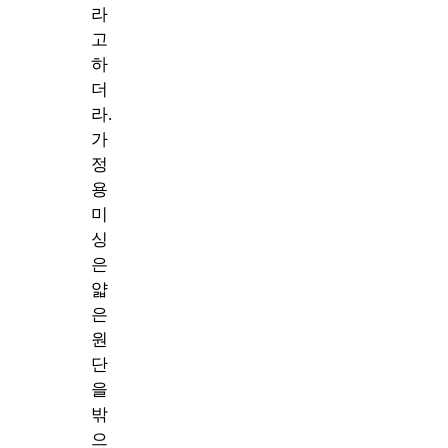
라
고
하
더
라.
가
정
용
미
싱
은
얇
은
원
단
을
밖
으