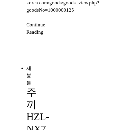
korea.com/goods/goods_view.php?
goodsNo=1000000125
Continue
Reading
재
봉
틀
주
끼
HZL-
NX7