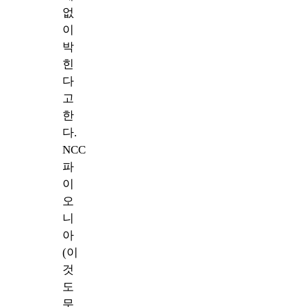
없
이
박
힌
다
고
한
다.
NCC
파
이
오
니
아
(이
것
도
무