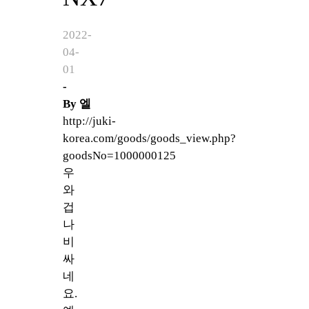
2022-
04-
01
-
By
엘
http://juki-
korea.com/goods/goods_view.php?
goodsNo=1000000125
우
와
겁
나
비
싸
네
요.