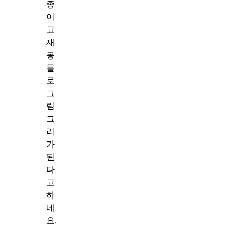
종
이
고
재
봉
틀
로
그
림
그
리
가
된
다
고
하
네
요.