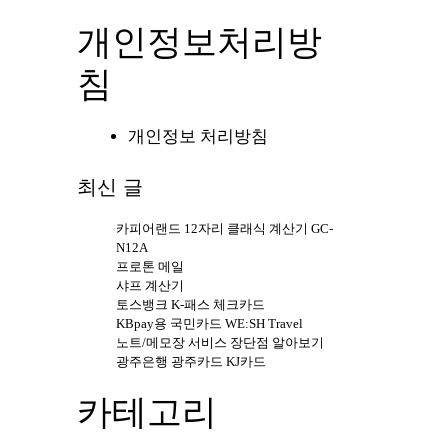
개인정보처리방
침
개인정보 처리방침
최신 글
카피어랜드 12자리 클래식 계산기 GC-
N12A
프로톤 메일
샤프 계산기
토스뱅크 K-패스 체크카드
KBpay용 국민카드 WE:SH Travel
노트/메모장 서비스 장단점 알아보기
광주은행 광주카드 KJ카드
카테고리