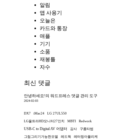
알림
앱 사용기
오늘은
카드와 통장
애플
기기
소품
재봉틀
자수
최신 댓글
안녕하세요!
의
워드프레스 댓글 관리 도구
2024-02-03
DX7
iMac24
LG 27UL550
LG울트라HD모니터27인치
MBTI
Redwork
USB-C to Digital AV 어댑터
감사
구름타법
그림그리기가능한모델
레드웍
레터링아플리케