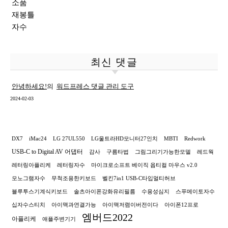
소품
재봉틀
자수
최신 댓글
안녕하세요!
의
워드프레스 댓글 관리 도구
2024-02-03
DX7
iMac24
LG 27UL550
LG울트라HD모니터27인치
MBTI
Redwork
USB-C to Digital AV 어댑터
감사
구름타법
그림그리기가능한모델
레드웍
레터링아플리케
레터링자수
마이크로소프트 베이직 옵티컬 마우스 v2.0
모노그램자수
무척조용한키보드
벨킨7in1 USB-C타입멀티허브
블루투스기계식키보드
솔츠아이폰강화유리필름
수용성심지
스푸메이토자수
십자수스티치
아이맥과연결가능
아이맥저렴이버전이다
아이폰12프로
엠버드2022
아플리케
애플주변기기