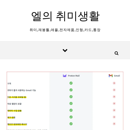
Skip to content
엘의 취미생활
취미,재봉틀,애플,전자제품,인형,카드,통장