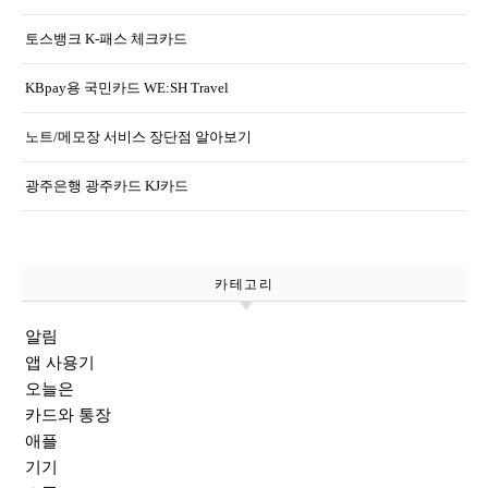
토스뱅크 K-패스 체크카드
KBpay용 국민카드 WE:SH Travel
노트/메모장 서비스 장단점 알아보기
광주은행 광주카드 KJ카드
카테고리
알림
앱 사용기
오늘은
카드와 통장
애플
기기