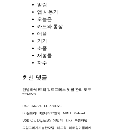
알림
앱 사용기
오늘은
카드와 통장
애플
기기
소품
재봉틀
자수
최신 댓글
안녕하세요!
의
워드프레스 댓글 관리 도구
2024-02-03
DX7
iMac24
LG 27UL550
LG울트라HD모니터27인치
MBTI
Redwork
USB-C to Digital AV 어댑터
감사
구름타법
그림그리기가능한모델
레드웍
레터링아플리케