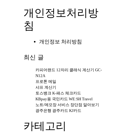
개인정보처리방
침
개인정보 처리방침
최신 글
카피어랜드 12자리 클래식 계산기 GC-
N12A
프로톤 메일
샤프 계산기
토스뱅크 K-패스 체크카드
KBpay용 국민카드 WE:SH Travel
노트/메모장 서비스 장단점 알아보기
광주은행 광주카드 KJ카드
카테고리