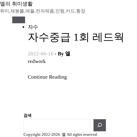
Skip
엘의 취미생활
to
취미,재봉틀,애플,전자제품,인형,카드,통장
content
자수
자수중급 1회 레드웍
2022-06-16
- By
엘
redwork
Continue Reading
검색
Copyright 2022-2026. 엘 All rights reserved.