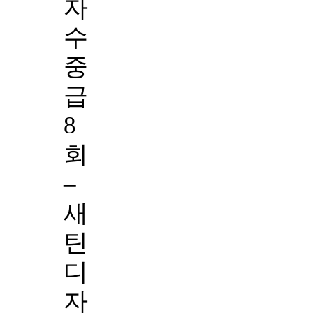
자
수
중
급
8
회
–
새
틴
디
자