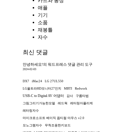
카드와 통장
애플
기기
소품
재봉틀
자수
최신 댓글
안녕하세요!
의
워드프레스 댓글 관리 도구
2024-02-03
DX7
iMac24
LG 27UL550
LG울트라HD모니터27인치
MBTI
Redwork
USB-C to Digital AV 어댑터
감사
구름타법
그림그리기가능한모델
레드웍
레터링아플리케
레터링자수
마이크로소프트 베이직 옵티컬 마우스 v2.0
모노그램자수
무척조용한키보드