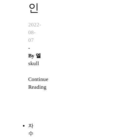
인
2022-
08-
07
-
By
엘
skull
Continue
Reading
자
수