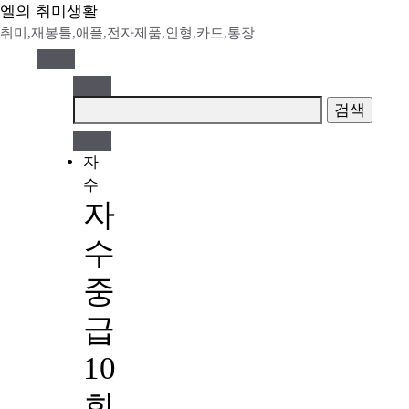
Skip
엘의 취미생활
to
취미,재봉틀,애플,전자제품,인형,카드,통장
content
검
색:
자
수
자
수
중
급
10
회