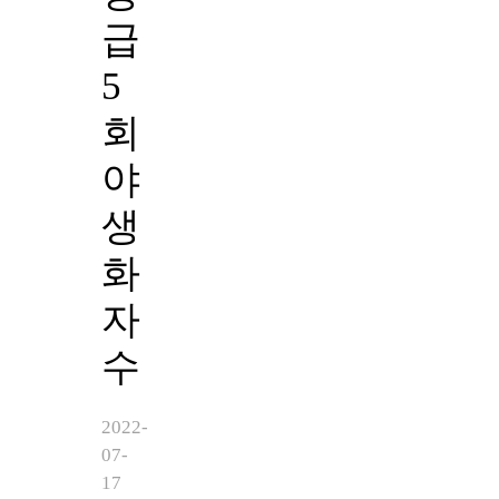
급
5
회
야
생
화
자
수
2022-
07-
17