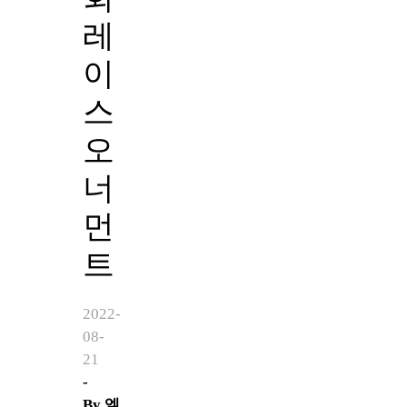
레
이
스
오
너
먼
트
2022-
08-
21
-
By
엘