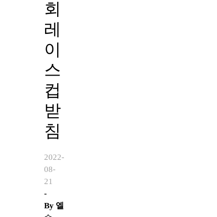
회
레
이
스
컵
받
침
2022-
08-
21
-
By
엘