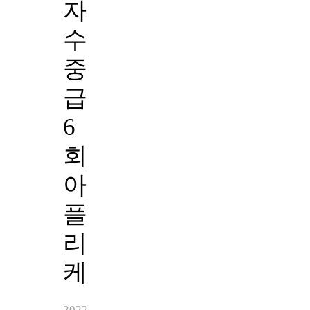
자
수
중
급
6
회
아
플
리
케
2022-