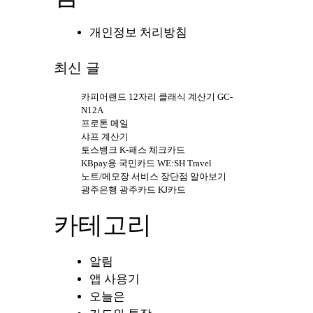
개인정보 처리방침
최신 글
카피어랜드 12자리 클래식 계산기 GC-
N12A
프로톤 메일
샤프 계산기
토스뱅크 K-패스 체크카드
KBpay용 국민카드 WE:SH Travel
노트/메모장 서비스 장단점 알아보기
광주은행 광주카드 KJ카드
카테고리
알림
앱 사용기
오늘은