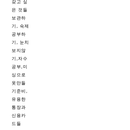
갖고 싶
은 것들
보관하
기, 숙제
공부하
기, 눈치
보지않
기,자수
공부,미
싱으로
옷만들
기준비,
유용한
통장과
신용카
드들