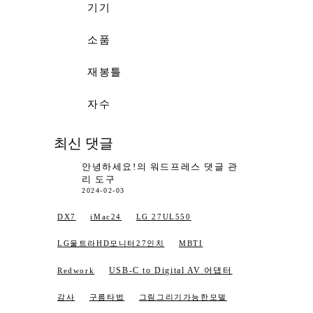
기기
소품
재봉틀
자수
최신 댓글
안녕하세요!
의
워드프레스 댓글 관
리 도구
2024-02-03
DX7
iMac24
LG 27UL550
LG울트라HD모니터27인치
MBTI
USB-C to Digital AV 어댑터
Redwork
감사
구름타법
그림그리기가능한모델