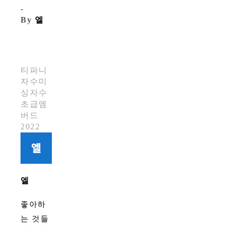
-
By
엘
티파니
자수미
싱
자수
초급
엠
버드
2022
엘
좋아하
는 것들