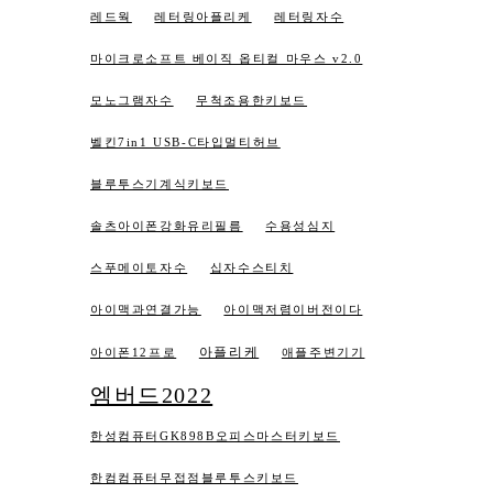
레드웍
레터링아플리케
레터링자수
마이크로소프트 베이직 옵티컬 마우스 v2.0
모노그램자수
무척조용한키보드
벨킨7in1 USB-C타입멀티허브
블루투스기계식키보드
솔츠아이폰강화유리필름
수용성심지
스푸메이토자수
십자수스티치
아이맥과연결가능
아이맥저렴이버전이다
아플리케
아이폰12프로
애플주변기기
엠버드2022
한성컴퓨터GK898B오피스마스터키보드
한컴컴퓨터무접점블루투스키보드