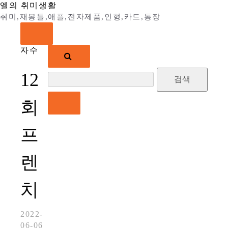
Skip
엘의 취미생활
to
취미,재봉틀,애플,전자제품,인형,카드,통장
content
자수
검
12
색:
회
프
렌
치
2022-
06-06