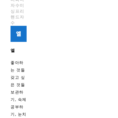
자수미
싱
프리
핸드자
수
엘
좋아하
는 것들
갖고 싶
은 것들
보관하
기, 숙제
공부하
기, 눈치