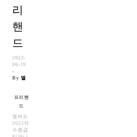
리
핸
드
2022-
06-19
-
By
엘
프리핸
드
엠버드
2022
자
수중급
티파니