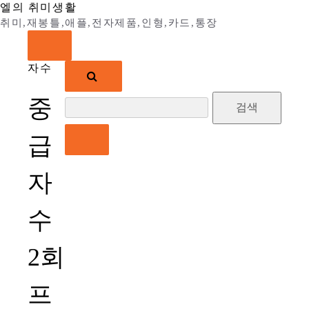
Skip
엘의 취미생활
to
취미,재봉틀,애플,전자제품,인형,카드,통장
content
자수
검
중
색:
급
자
수
2회
프