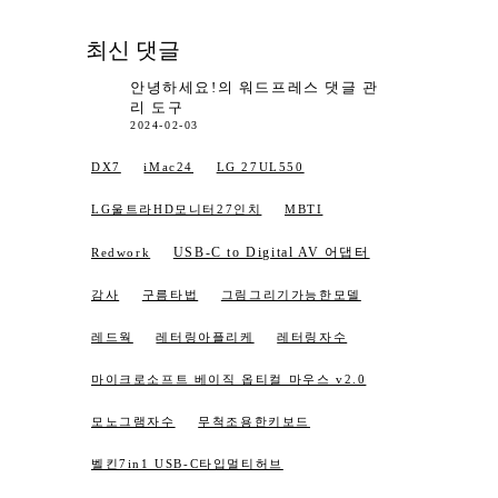
최신 댓글
안녕하세요!
의
워드프레스 댓글 관
리 도구
2024-02-03
DX7
iMac24
LG 27UL550
LG울트라HD모니터27인치
MBTI
USB-C to Digital AV 어댑터
Redwork
감사
구름타법
그림그리기가능한모델
레드웍
레터링아플리케
레터링자수
마이크로소프트 베이직 옵티컬 마우스 v2.0
모노그램자수
무척조용한키보드
벨킨7in1 USB-C타입멀티허브