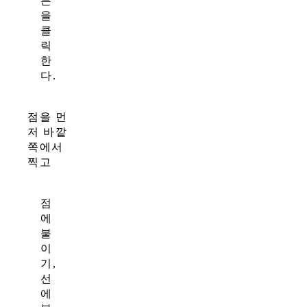
튼
을
클
릭
한
다.
점을 먼
저 바깥
쪽에서
찍고
점
에
붙
이
기,
선
에