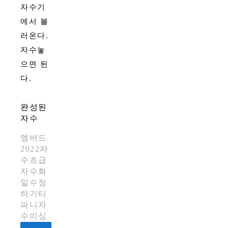
자수기
에서 불
러온다.
자수놓
으면 된
다.
완성된
자수
엠버드
2022
자
수초급
자수화
일수정
하기
티
파니자
수미싱