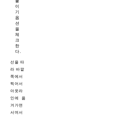
붙
이
기
옵
션
을
체
크
한
다.
선을 따
라 바깥
쪽에서
찍어서
아웃라
인에 옮
겨가면
서며서