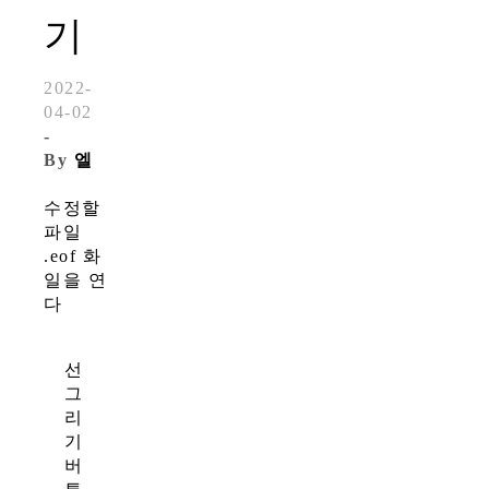
기
2022-
04-02
-
By
엘
수정할
파일
.eof 화
일을 연
다
선
그
리
기
버