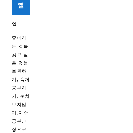
엘
좋아하
는 것들
갖고 싶
은 것들
보관하
기, 숙제
공부하
기, 눈치
보지않
기,자수
공부,미
싱으로