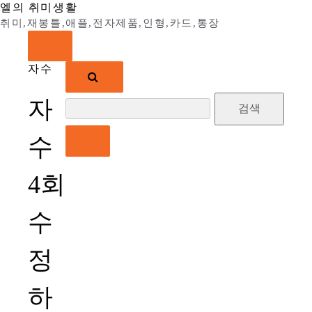
Skip
엘의 취미생활
to
취미,재봉틀,애플,전자제품,인형,카드,통장
content
자수
검
자
색:
수
4회
수
정
하