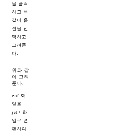
을 클릭
하고 똑
같이 옵
션을 선
택하고
그려준
다.
위와 같
이 그려
준다.
eof 화
일을
jef+ 화
일로 변
환하여