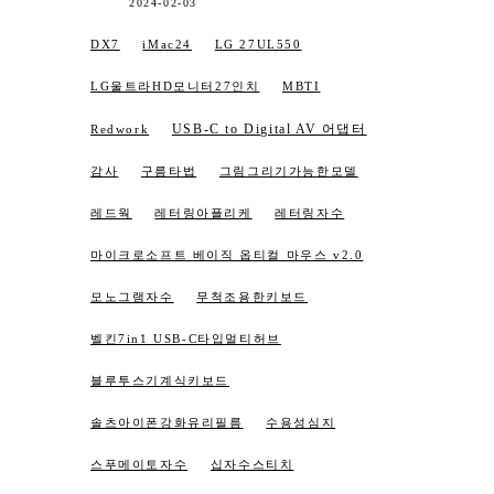
2024-02-03
DX7
iMac24
LG 27UL550
LG울트라HD모니터27인치
MBTI
USB-C to Digital AV 어댑터
Redwork
감사
구름타법
그림그리기가능한모델
레드웍
레터링아플리케
레터링자수
마이크로소프트 베이직 옵티컬 마우스 v2.0
모노그램자수
무척조용한키보드
벨킨7in1 USB-C타입멀티허브
블루투스기계식키보드
솔츠아이폰강화유리필름
수용성심지
스푸메이토자수
십자수스티치