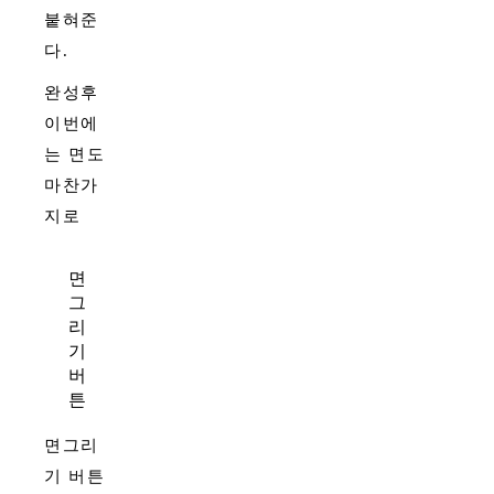
붙혀준
다.
완성후
이번에
는 면도
마찬가
지로
면
그
리
기
버
튼
면그리
기 버튼