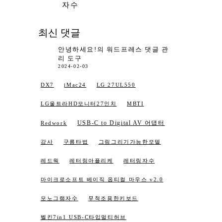
자수
최신 댓글
안녕하세요!
의
워드프레스 댓글 관
리 도구
2024-02-03
DX7
iMac24
LG 27UL550
LG울트라HD모니터27인치
MBTI
USB-C to Digital AV 어댑터
Redwork
감사
구름타법
그림그리기가능한모델
레드웍
레터링아플리케
레터링자수
마이크로소프트 베이직 옵티컬 마우스 v2.0
모노그램자수
무척조용한키보드
벨킨7in1 USB-C타입멀티허브